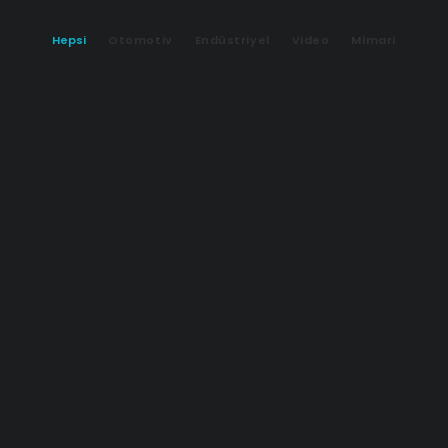
Hepsi
Otomotiv
Endüstriyel
Video
Mimari
Günsel Yerli Otomobil | B9 Görselleştirme
Mercedes Citan modeline ait 3d görsel çalışmaları