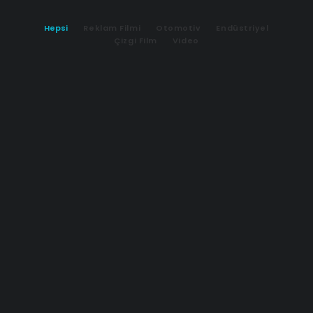
Hepsi
Reklam Filmi
Otomotiv
Endüstriyel
Çizgi Film
Video
Scbeauty | Reklam Filmi
Güzellik ve Bakım sektöründe faaliyet gösteren Selin