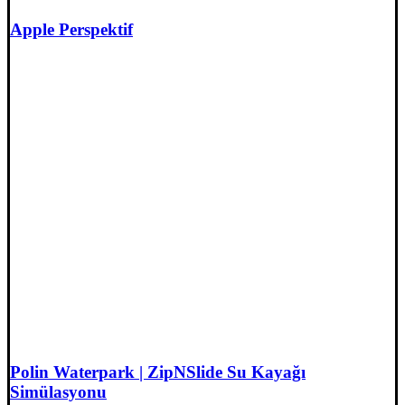
Apple Perspektif
Polin Waterpark | ZipNSlide Su Kayağı
Simülasyonu