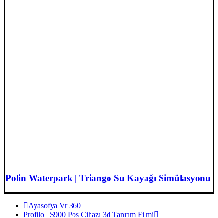
Polin Waterpark | Triango Su Kayağı Simülasyonu
Ayasofya Vr 360
Profilo | S900 Pos Cihazı 3d Tanıtım Filmi